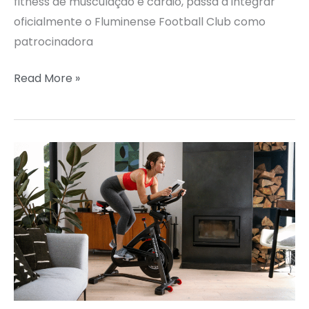
fitness de musculação e cardio, passa a integrar
oficialmente o Fluminense Football Club como
patrocinadora
Read More »
SCHWINN
IC4:
A
BIKE
IDEAL
PARA
ALTA
PERFORMANCE