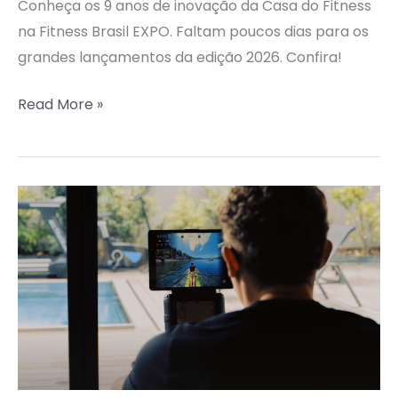
Conheça os 9 anos de inovação da Casa do Fitness
na Fitness Brasil EXPO. Faltam poucos dias para os
grandes lançamentos da edição 2026. Confira!
Read More »
KINOMAP
WORLD
CUP
CHALLENGE:
PARTICIPE
DO
DESAFIO