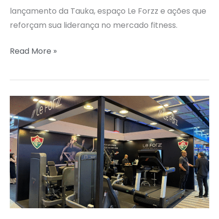
lançamento da Tauka, espaço Le Forzz e ações que
reforçam sua liderança no mercado fitness.
Read More »
LE
FORZZ
NA
CBC
EXPO
2026:
TECNOLOGIA
E
FUTEBOL