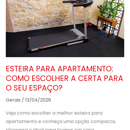
PARA
APARTAMENTO:
COMO
ESCOLHER
A
CERTA
PARA
O
ESTEIRA PARA APARTAMENTO:
SEU
COMO ESCOLHER A CERTA PARA
ESPAÇO?
O SEU ESPAÇO?
Gerais
/
13/04/2026
Veja como escolher a melhor esteira para
apartamento e conheça uma opção compacta,
silenciosa e ideal para treinos em casa.