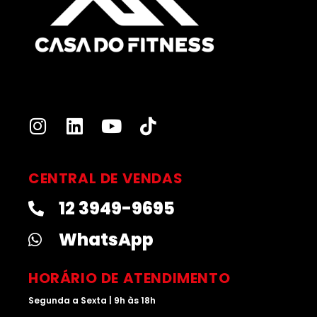
I
L
Y
T
n
i
o
i
s
n
u
k
t
k
t
t
CENTRAL DE VENDAS
a
e
u
o
12 3949-9695
g
d
b
k
r
i
e
WhatsApp
a
n
m
HORÁRIO DE ATENDIMENTO
Segunda a Sexta | 9h às 18h