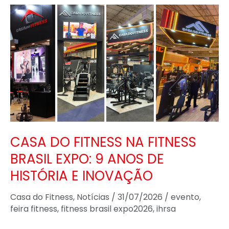
CASA
DO
FITNESS
NA
FITNESS
BRASIL
EXPO:
9
ANOS
CASA DO FITNESS NA FITNESS
DE
BRASIL EXPO: 9 ANOS DE
HISTÓRIA
HISTÓRIA E INOVAÇÃO
E
INOVAÇÃO
Casa do Fitness
,
Notícias
/
31/07/2026
/
evento
,
feira fitness
,
fitness brasil expo2026
,
ihrsa