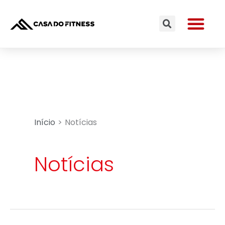
Ir
Me
para
Search
o
conteúdo
Início
Notícias
Notícias