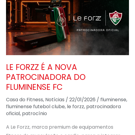
É
A
NOVA
PATROCINADORA
DO
FLUMINENSE
FC
LE FORZZ É A NOVA
PATROCINADORA DO
FLUMINENSE FC
Casa do Fitness
,
Notícias
/
22/01/2026
/
fluminense
,
fluminense futebol clube
,
le forzz
,
patrocinadora
oficial
,
patrocínio
A Le Forzz, marca premium de equipamentos