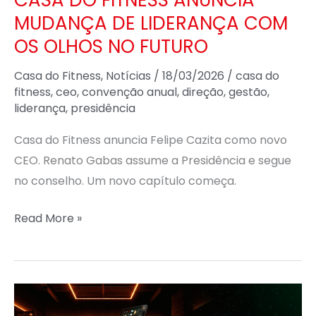
LIDERANÇA
MUDANÇA DE LIDERANÇA COM
COM
OS
OS OLHOS NO FUTURO
OLHOS
Casa do Fitness
,
Notícias
/
18/03/2026
/
casa do
NO
fitness
,
ceo
,
convenção anual
,
direção
,
gestão
,
FUTURO
liderança
,
presidência
Casa do Fitness anuncia Felipe Cazita como novo
CEO. Renato Gabas assume a Presidência e segue
no conselho. Um novo capítulo começa.
Read More »
LE
FORZZ