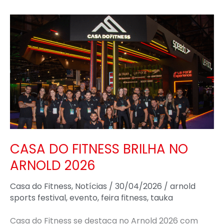
CASA
DO
FITNESS
BRILHA
NO
ARNOLD
2026
CASA DO FITNESS BRILHA NO
ARNOLD 2026
Casa do Fitness
,
Notícias
/
30/04/2026
/
arnold
sports festival
,
evento
,
feira fitness
,
tauka
Casa do Fitness se destaca no Arnold 2026 com