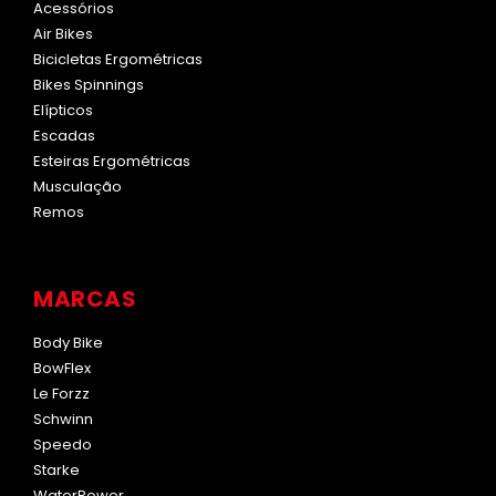
Acessórios
Air Bikes
Bicicletas Ergométricas
Bikes Spinnings
Elípticos
Escadas
Esteiras Ergométricas
Musculação
Remos
MARCAS
Body Bike
BowFlex
Le Forzz
Schwinn
Speedo
Starke
WaterRower