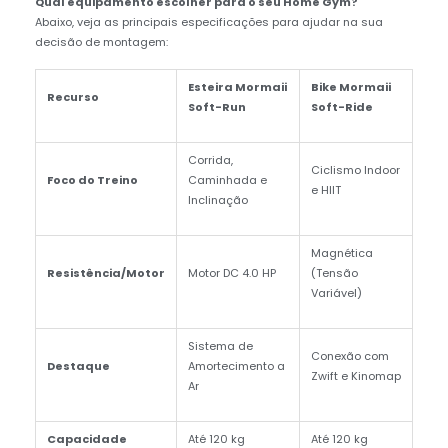
Qual equipamento escolher para o seu Home Gym?
Abaixo, veja as principais especificações para ajudar na sua
decisão de montagem:
Esteira Mormaii
Bike Mormaii
Recurso
Soft-Run
Soft-Ride
Corrida,
Ciclismo Indoor
Foco do Treino
Caminhada e
e HIIT
Inclinação
Magnética
Resistência/Motor
Motor DC 4.0 HP
(Tensão
Variável)
Sistema de
Conexão com
Destaque
Amortecimento a
Zwift e Kinomap
Ar
Capacidade
Até 120 kg
Até 120 kg