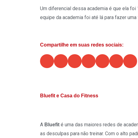
Um diferencial dessa academia é que ela foi
equipe da academia foi até lá para fazer uma 
Compartilhe em suas redes sociais:
S
S
S
S
S
S
S
h
h
h
h
h
h
h
a
a
a
a
a
a
a
r
r
r
r
r
r
r
e
e
e
e
e
e
e
o
o
o
o
o
o
o
n
n
n
n
n
n
n
Bluefit e Casa do Fitness
w
f
t
l
p
e
p
h
a
w
i
i
m
r
a
c
i
n
n
a
i
t
e
t
k
t
i
n
s
b
t
e
e
l
t
a
o
e
d
r
A
é uma das maiores redes de academi
Bluefit
p
o
r
i
e
as desculpas para não treinar. Com o alto pad
p
k
n
s