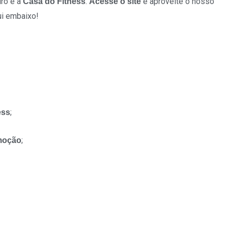
iro é a
.
e aproveite o nosso
Casa do Fitness
Acesse o site
qui embaixo!
;
ess
;
omoção