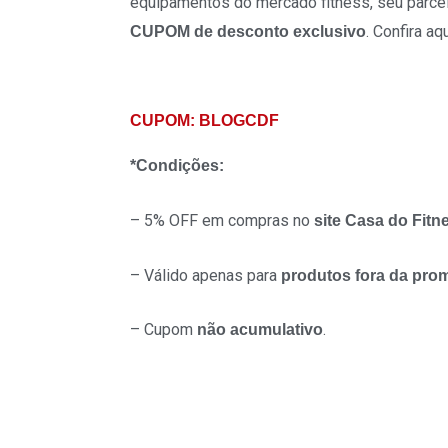
equipamentos do mercado fitness, seu parce
. Confira a
CUPOM de desconto exclusivo
CUPOM: BLOGCDF
*Condições:
– 5% OFF em compras no
site Casa do Fitn
– Válido apenas para
produtos fora da pr
– Cupom
.
não acumulativo