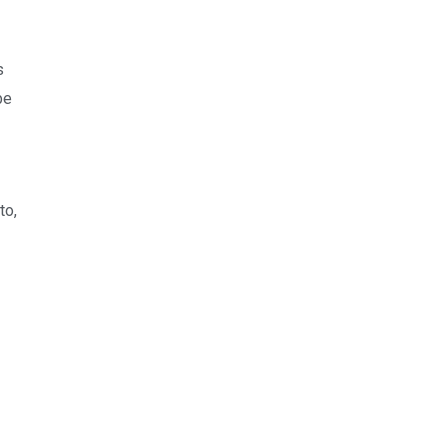
s
be
to,