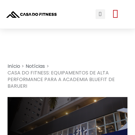
Ir
Me
para
Search
o
conteúdo
Início
Notícias
CASA DO FITNESS: EQUIPAMENTOS DE ALTA
PERFORMANCE PARA A ACADEMIA BLUEFIT DE
BARUERI