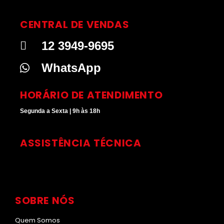
s
n
u
k
t
k
t
t
CENTRAL DE VENDAS
a
e
u
o
g
d
b
k
12 3949-9695
r
i
e
a
n
WhatsApp
m
HORÁRIO DE ATENDIMENTO
Segunda a Sexta | 9h às 18h
ASSISTÊNCIA TÉCNICA
SOBRE NÓS
Quem Somos