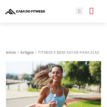
Ir
Me
para
Search
o
conteúdo
Início
Artigos
FITNESS E BEM-ESTAR PARA ELAS