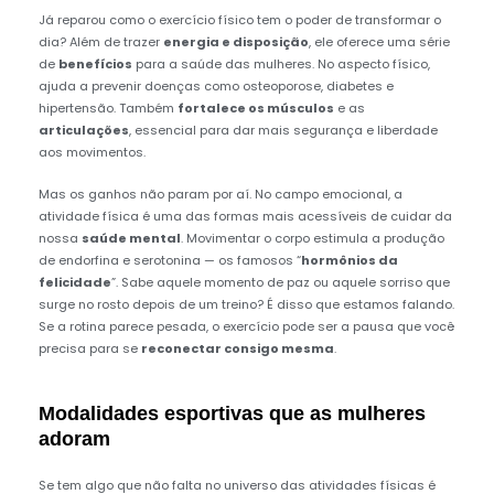
Já reparou como o exercício físico tem o poder de transformar o
dia? Além de trazer
energia e disposição
, ele oferece uma série
de
benefícios
para a saúde das mulheres. No aspecto físico,
ajuda a prevenir doenças como osteoporose, diabetes e
hipertensão. Também
fortalece os músculos
e as
articulações
, essencial para dar mais segurança e liberdade
aos movimentos.
Mas os ganhos não param por aí. No campo emocional, a
atividade física é uma das formas mais acessíveis de cuidar da
nossa
saúde mental
. Movimentar o corpo estimula a produção
de endorfina e serotonina — os famosos “
hormônios da
felicidade
”. Sabe aquele momento de paz ou aquele sorriso que
surge no rosto depois de um treino? É disso que estamos falando.
Se a rotina parece pesada, o exercício pode ser a pausa que você
precisa para se
reconectar consigo mesma
.
Modalidades esportivas que as mulheres
adoram
Se tem algo que não falta no universo das atividades físicas é