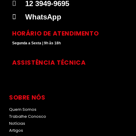
g
d
b
k
12 3949-9695
r
i
e
a
n
WhatsApp
m
HORÁRIO DE ATENDIMENTO
Segunda a Sexta | 9h às 18h
ASSISTÊNCIA TÉCNICA
SOBRE NÓS
Quem Somos
Trabalhe Conosco
Notícias
Artigos