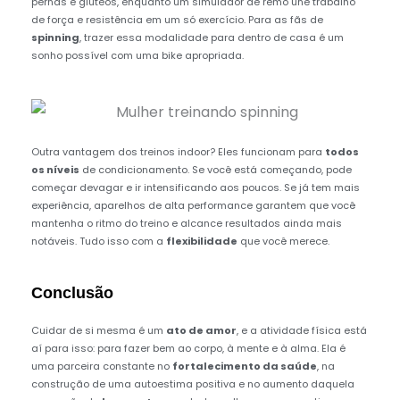
pernas e glúteos, enquanto um simulador de remo une trabalho
de força e resistência em um só exercício. Para as fãs de
spinning
, trazer essa modalidade para dentro de casa é um
sonho possível com uma bike apropriada.
Outra vantagem dos treinos indoor? Eles funcionam para
todos
os níveis
de condicionamento. Se você está começando, pode
começar devagar e ir intensificando aos poucos. Se já tem mais
experiência, aparelhos de alta performance garantem que você
mantenha o ritmo do treino e alcance resultados ainda mais
notáveis. Tudo isso com a
flexibilidade
que você merece.
Conclusão
Cuidar de si mesma é um
ato de amor
, e a atividade física está
aí para isso: para fazer bem ao corpo, à mente e à alma. Ela é
uma parceira constante no
fortalecimento da saúde
, na
construção de uma autoestima positiva e no aumento daquela