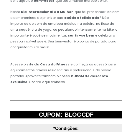
sensação de
bem-estar
que toda mulher merece sentir.
Neste
Dia Internacional da Mulher
, que tal presentear-se com
o compromisso de priorizar sua
saúde e felicidade
? Não
importa se ao som de uma boa música na esteira, no fluxo de
uma sequência de yoga, ou pedalando intensamente na bike: o
importante é você se movimentar,
sentir-se bem
e celebrar a
pessoa incrível que é. Seu bem-estar é o ponto de partida para
conquistar muito mais!
Acesse o
site da Casa do Fitness
e conheça os acessórios e
equipamentos fitness residenciais e profissionais do nosso
portfólio. Aproveite também o nosso
CUPOM de desconto
exclusivo
. Confira aqui embaixo.
CUPOM: BLOGCDF
*Condições: