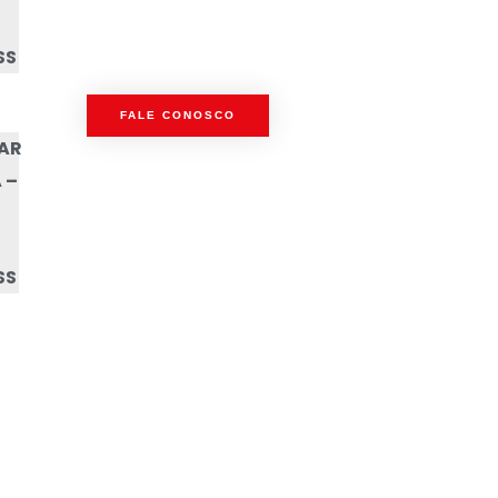
SS
FALE CONOSCO
AR
 –
SS