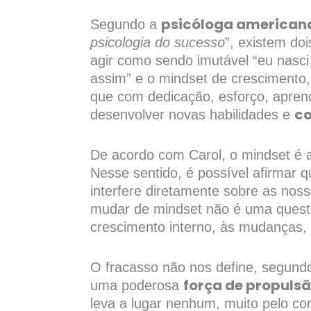
s
b
t
e
e
l
t
psicóloga american
Segundo a
a
o
e
d
r
psicologia do sucesso
”, existem do
p
o
r
i
e
agir como sendo imutável “eu nasc
p
k
n
s
assim” e o mindset de crescimento
t
que com dedicação, esforço, aprend
co
desenvolver novas habilidades e
De acordo com Carol, o mindset é
Nesse sentido, é possível afirma
interfere diretamente sobre as nos
mudar de mindset não é uma questão
crescimento interno, às mudanças,
O fracasso não nos define, segundo 
força de propuls
uma poderosa
leva a lugar nenhum, muito pelo con