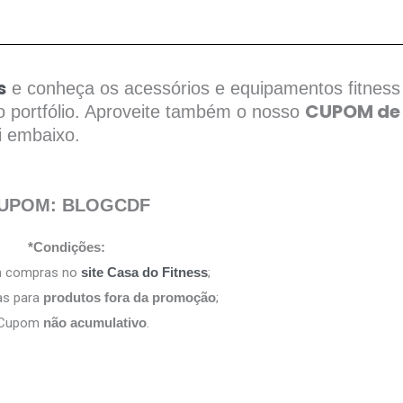
s
e conheça os acessórios e equipamentos fitness
CUPOM de
so portfólio. Aproveite também o nosso
i embaixo.
UPOM: BLOGCDF
*Condições:
m compras no
site Casa do Fitness
;
as para
produtos fora da promoção
;
 Cupom
não acumulativo
.