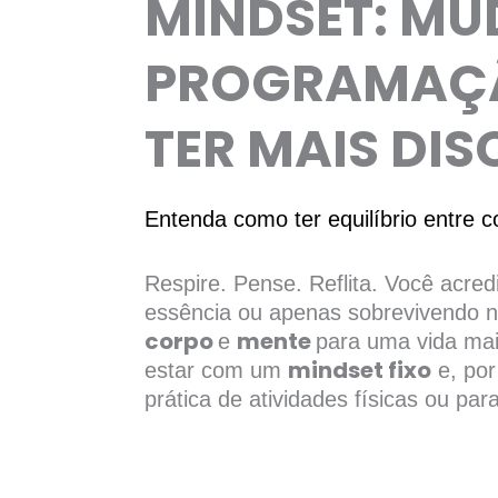
MINDSET: MU
PROGRAMAÇÃ
TER MAIS DIS
Entenda como ter equilíbrio entre 
Respire. Pense. Reflita. Você acre
essência ou apenas sobrevivendo no 
corpo
mente
e
para uma vida mai
mindset fixo
estar com um
e, por
prática de atividades físicas ou p