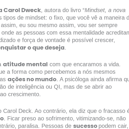
a Carol Dweck
, autora do livro “
Mindset, a nova
is tipos de mindset: o fixo, que você vê a maneira 
i assim, eu sou mesmo assim, vou ser sempre
, onde as pessoas com essa mentalidade acredita
izado e força de vontade é possível crescer,
nquistar o que deseja
.
atitude mental
 a
com que encaramos a vida.
r que a forma como percebemos a nós mesmos
ações no mundo
sas
. A psicóloga ainda afirma q
 de inteligência ou QI, mas de se abrir ao
 ao crescimento.
Carol Deck. Ao contrário, ela diz que o fracasso 
ão
. Ficar preso ao sofrimento, vitimizando-se, não
sucesso
trário, paralisa. Pessoas de
podem cair,