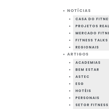
Ir
NOTÍCIAS
para
Menu
o
CASA DO FITNE
conteúdo
PROJETOS REA
MERCADO FITN
FITNESS TALKS
REGIONAIS
ARTIGOS
ACADEMIAS
BEM ESTAR
ASTEC
ESG
HOTÉIS
PERSONAIS
SETOR FITNESS