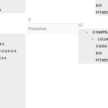
DO
A
FITNE
Search
COMPR
LOJA
SS
CASA
LIZADOS
DO
ESS
FITNE