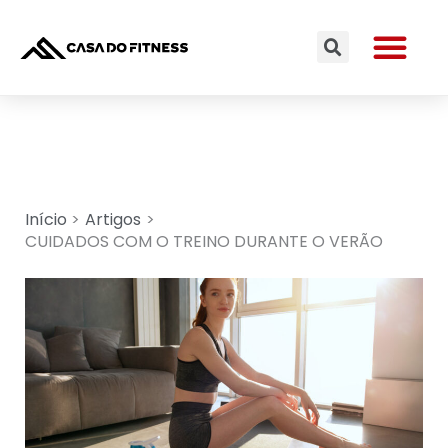
Ir
Me
para
Search
o
conteúdo
Início
Artigos
CUIDADOS COM O TREINO DURANTE O VERÃO