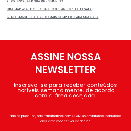
COMO ESCOLHER SUA BIKE SPINNING
KINOMAP WORLD CUP CHALLENGE: PARTICIPE DO DESAFIO
REMO STARKE S+: O CARDIO MAIS COMPLETO PARA SUA CASA
ASSINE NOSSA
NEWSLETTER
Inscreva-se para receber conteúdos
incríveis semanalmente, de acordo
com a área desejada.
Não se preocupe, não trabalhamos com SPAM, só enviaremos conteúdos
enquanto você estiver de acordo.