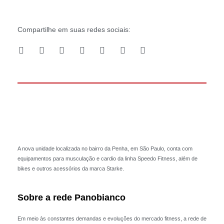
Compartilhe em suas redes sociais:
S
S
S
S
S
S
S
h
h
h
h
h
h
h
a
a
a
a
a
a
a
r
r
r
r
r
r
r
e
e
e
e
e
e
e
o
o
o
o
o
o
o
n
n
n
n
n
n
n
w
f
t
l
p
e
p
h
a
w
i
i
m
r
a
c
i
n
n
a
i
t
e
t
k
t
i
n
s
b
t
e
e
l
t
a
o
e
d
r
A nova unidade localizada no bairro da Penha, em São Paulo, conta com
p
o
r
i
e
equipamentos para musculação e cardio da linha Speedo Fitness, além de
p
k
n
s
t
bikes e outros acessórios da marca Starke.
Sobre a rede Panobianco
Em meio às constantes demandas e evoluções do mercado fitness, a rede de