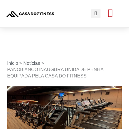
Ir
Me
para
Search
o
conteúdo
Início
Notícias
PANOBIANCO INAUGURA UNIDADE PENHA
EQUIPADA PELA CASA DO FITNESS