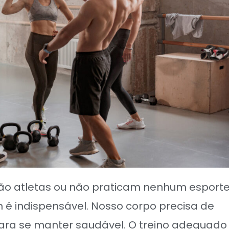
são atletas ou não praticam nenhum esport
 é indispensável. Nosso corpo precisa de
para se manter saudável. O treino adequado