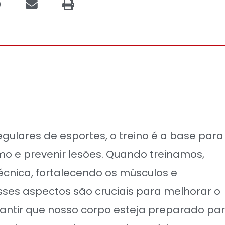
h
h
a
a
r
r
e
e
o
o
n
n
e
p
m
r
a
i
i
n
egulares de esportes, o treino é a base para
l
t
 e prevenir lesões. Quando treinamos,
cnica, fortalecendo os músculos e
sses aspectos são cruciais para melhorar o
antir que nosso corpo esteja preparado pa