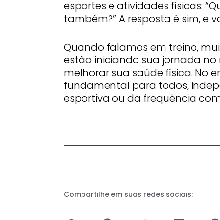
esportes e atividades físicas: “
também?” A resposta é sim, e v
Quando falamos em treino, mui
estão iniciando sua jornada n
melhorar sua saúde física. No e
fundamental para todos, indep
esportiva ou da frequência com
Compartilhe em suas redes sociais:
S
S
S
S
S