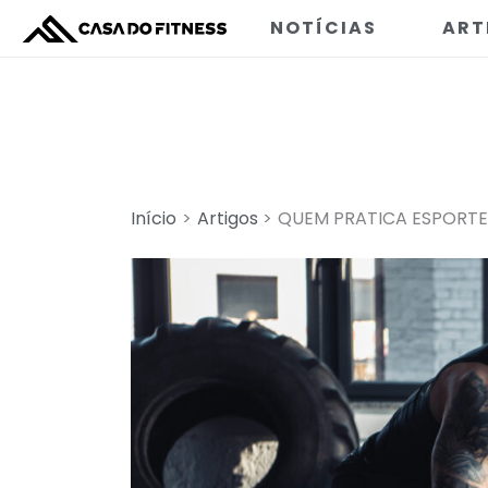
Ir
NOTÍCIAS
ART
para
o
conteúdo
Início
Artigos
QUEM PRATICA ESPORTE