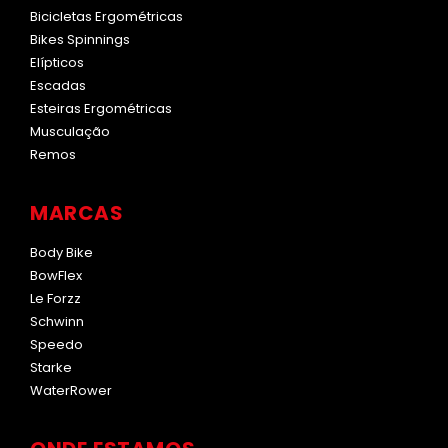
Bicicletas Ergométricas
Bikes Spinnings
Elípticos
Escadas
Esteiras Ergométricas
Musculação
Remos
MARCAS
Body Bike
BowFlex
Le Forzz
Schwinn
Speedo
Starke
WaterRower