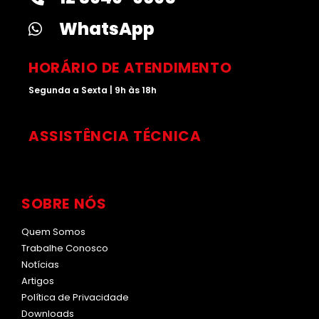
g
d
b
k
r
i
e
WhatsApp
a
n
m
HORÁRIO DE ATENDIMENTO
Segunda a Sexta | 9h às 18h
ASSISTÊNCIA TÉCNICA
SOBRE NÓS
Quem Somos
Trabalhe Conosco
Notícias
Artigos
Política de Privacidade
Downloads