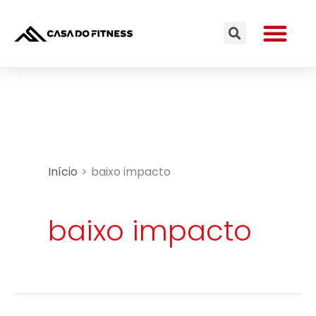
Ir
Me
para
Search
o
conteúdo
Início
baixo impacto
baixo impacto