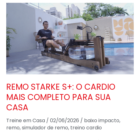
REMO
STARKE
S+:
O
CARDIO
MAIS
COMPLETO
PARA
SUA
REMO STARKE S+: O CARDIO
CASA
MAIS COMPLETO PARA SUA
CASA
Treine em Casa
/
02/06/2026
/
baixo impacto
,
remo
,
simulador de remo
,
treino cardio