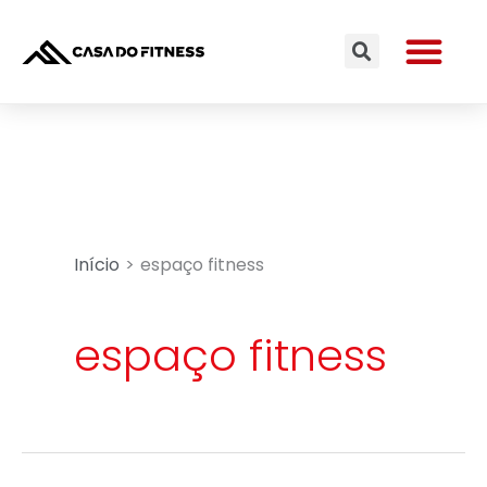
Ir
Me
para
Search
o
conteúdo
Início
espaço fitness
espaço fitness