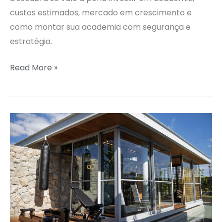
custos estimados, mercado em crescimento e
como montar sua academia com segurança e
estratégia.
Read More »
CASA
DO
FITNESS
LEVA
SOFISTICAÇÃO
E
TECNOLOGIA
À