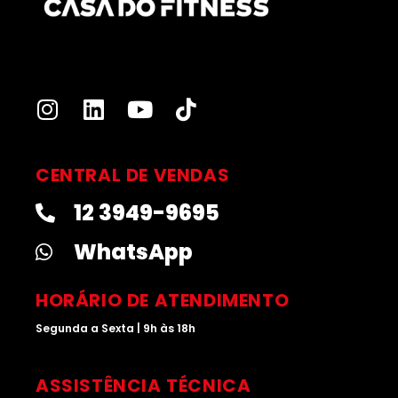
I
L
Y
T
n
i
o
i
s
n
u
k
t
k
t
t
CENTRAL DE VENDAS
a
e
u
o
12 3949-9695
g
d
b
k
r
i
e
WhatsApp
a
n
m
HORÁRIO DE ATENDIMENTO
Segunda a Sexta | 9h às 18h
ASSISTÊNCIA TÉCNICA