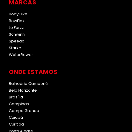
MARCAS
Body Bike
BowFlex
Le Forzz
Schwinn
Speedo
Starke
WaterRower
ONDE ESTAMOS
Balneário Camboriú
Belo Horizonte
Brasília
Campinas
Campo Grande
Cuiabá
Curitiba
Porto Alegre