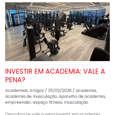
INVESTIR
EM
ACADEMIA:
VALE
A
PENA?
INVESTIR EM ACADEMIA: VALE A
PENA?
Academias
,
Artigos
/
25/02/2026
/
academia
,
academia de musculação
,
aparelho de academia
,
empreender
,
espaço fitness
,
musculação
Descubra se vale a pena investir em academia,