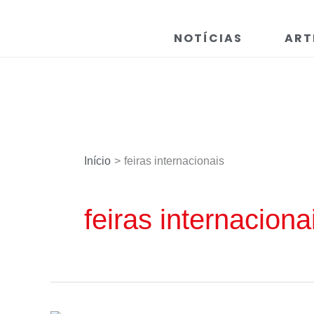
Ir
para
NOTÍCIAS
ART
o
conteúdo
Início
feiras internacionais
feiras internaciona