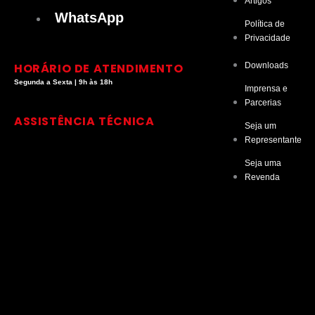
Artigos
t
k
t
t
WhatsApp
Política de
Privacidade
a
e
u
o
HORÁRIO DE ATENDIMENTO
Downloads
g
d
b
k
Segunda a Sexta | 9h às 18h
Imprensa e
Parcerias
r
i
e
ASSISTÊNCIA TÉCNICA
Seja um
Representante
a
n
Seja uma
Revenda
m