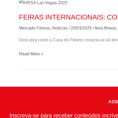
FEIRAS
INTERNACIONAIS:
FEIRAS INTERNACIONAIS: C
CONEXÃO
COM
Mercado Fitness
,
Notícias
/
20/03/2025
/
feira fitness
TENDÊNCIAS
Descubra como a Casa do Fitness conecta-se às te
E
PARCERIAS
Read More »
ASS
Inscreva-se para receber conteúdos incrí