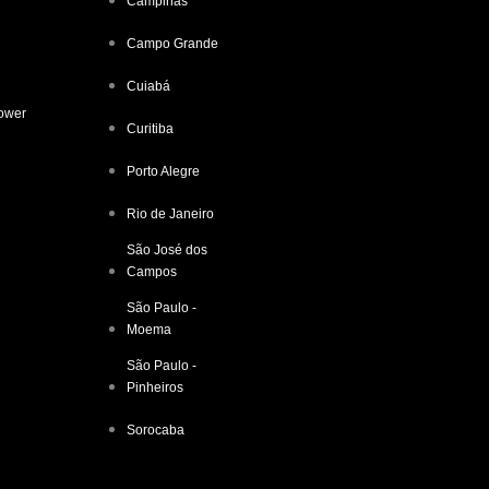
Campinas
Campo Grande
Cuiabá
ower
Curitiba
Porto Alegre
Rio de Janeiro
São José dos
Campos
São Paulo -
Moema
São Paulo -
Pinheiros
Sorocaba