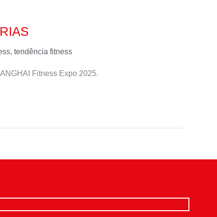
ERIAS
ness
,
tendência fitness
SHANGHAI Fitness Expo 2025.