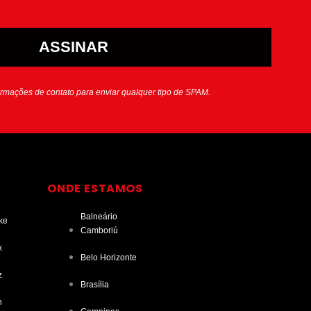
ASSINAR
ormações de contato para enviar qualquer tipo de SPAM.
ONDE ESTAMOS
Balneário
ke
Camboriú
x
Belo Horizonte
z
Brasília
n