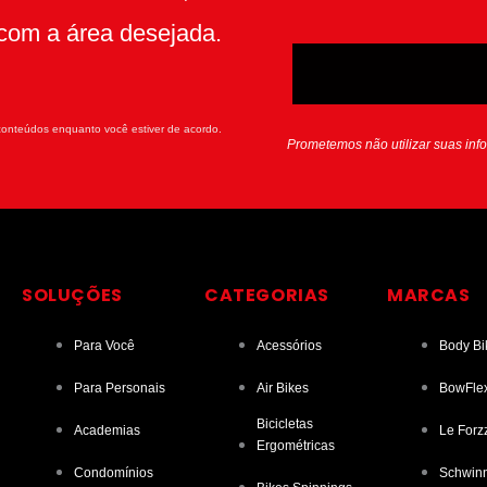
com a área desejada.
onteúdos enquanto você estiver de acordo.
Prometemos não utilizar suas inf
SOLUÇÕES
CATEGORIAS
MARCAS
Para Você
Acessórios
Body Bi
Para Personais
Air Bikes
BowFle
Bicicletas
Academias
Le Forz
Ergométricas
Condomínios
Schwin