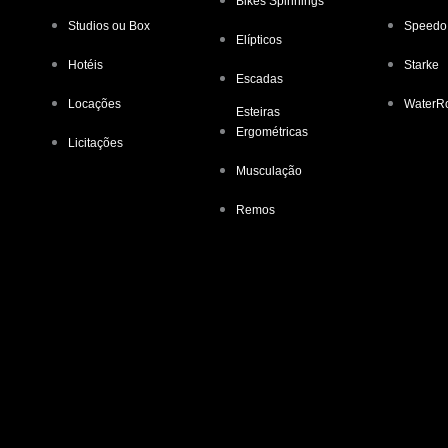
Bikes Spinnings
Studios ou Box
Speedo
Elípticos
Hotéis
Starke
Escadas
Locações
WaterR
Esteiras
Ergométricas
Licitações
Musculação
Remos