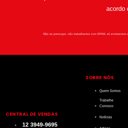
acordo 
Não se preocupe, não trabalhamos com SPAM, só enviaremos c
SOBRE NÓS
I
L
Y
T
Quem Somos
Trabalhe
n
i
o
i
Conosco
CENTRAL DE VENDAS
Notícias
s
n
u
k
12 3949-9695