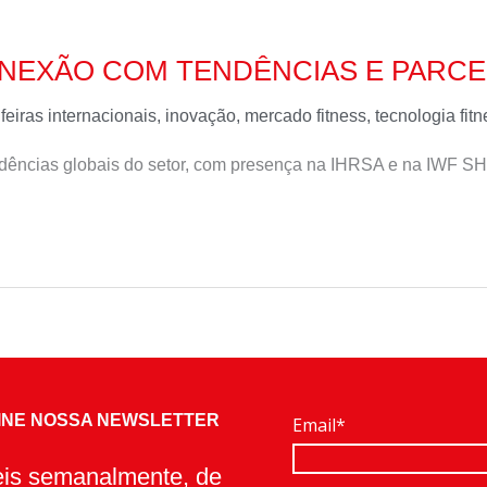
ONEXÃO COM TENDÊNCIAS E PARC
,
feiras internacionais
,
inovação
,
mercado fitness
,
tecnologia fit
ndências globais do setor, com presença na IHRSA e na IWF 
INE NOSSA NEWSLETTER
Email*
veis semanalmente, de