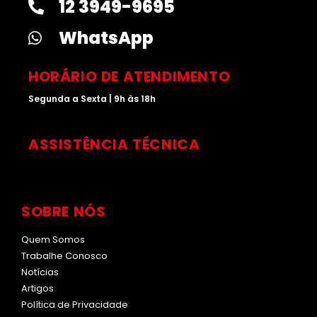
12 3949-9695
g
d
b
k
r
i
e
WhatsApp
a
n
m
HORÁRIO DE ATENDIMENTO
Segunda a Sexta | 9h às 18h
ASSISTÊNCIA TÉCNICA
SOBRE NÓS
Quem Somos
Trabalhe Conosco
Notícias
Artigos
Política de Privacidade