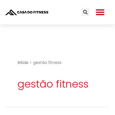
Ir
Me
para
Search
o
conteúdo
Início
gestão fitness
gestão fitness