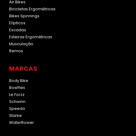
Air Bikes
Bicicletas Ergométricas
Bikes Spinnings
Elípticos
Escadas
Esteiras Ergométricas
Musculação
Remos
MARCAS
Body Bike
BowFlex
Le Forzz
Schwinn
Speedo
Starke
WaterRower