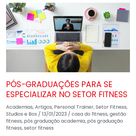
PÓS-
GRADUAÇÕES
PARA
SE
ESPECIALIZAR
NO
SETOR
FITNESS
PÓS-GRADUAÇÕES PARA SE
ESPECIALIZAR NO SETOR FITNESS
Academias
,
Artigos
,
Personal Trainer
,
Setor Fitness
,
Studios e Box
/
13/01/2023
/
casa do fitness
,
gestão
fitness
,
pós graduação academia
,
pós graduação
fitness
,
setor fitness