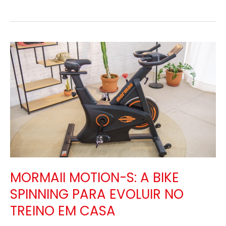
MORMAII
MOTION-
S:
A
BIKE
SPINNING
PARA
EVOLUIR
NO
MORMAII MOTION-S: A BIKE
TREINO
SPINNING PARA EVOLUIR NO
EM
TREINO EM CASA
CASA