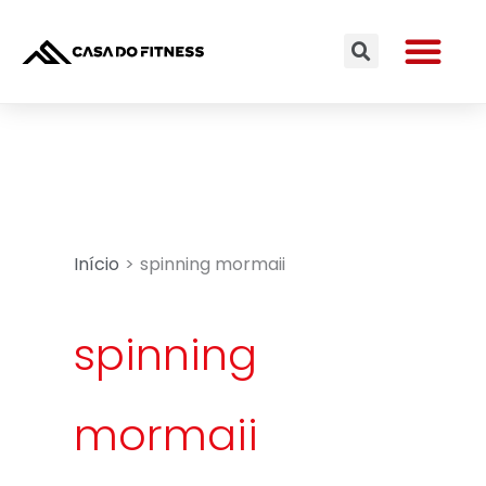
Ir
Me
para
Search
o
conteúdo
Início
spinning mormaii
spinning
mormaii