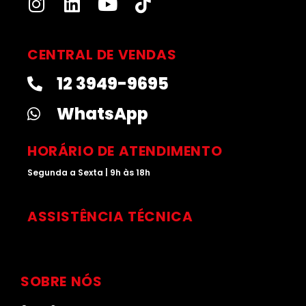
I
L
Y
T
n
i
o
i
s
n
u
k
t
k
t
t
CENTRAL DE VENDAS
a
e
u
o
12 3949-9695
g
d
b
k
r
i
e
WhatsApp
a
n
m
HORÁRIO DE ATENDIMENTO
Segunda a Sexta | 9h às 18h
ASSISTÊNCIA TÉCNICA
SOBRE NÓS