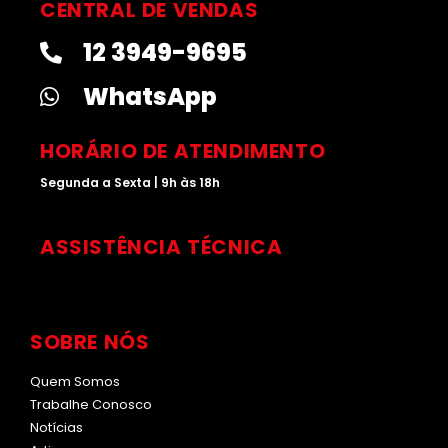
t
k
t
t
CENTRAL DE VENDAS
a
e
u
o
12 3949-9695
g
d
b
k
r
i
e
WhatsApp
a
n
m
HORÁRIO DE ATENDIMENTO
Segunda a Sexta | 9h às 18h
ASSISTÊNCIA TÉCNICA
SOBRE NÓS
Quem Somos
Trabalhe Conosco
Notícias