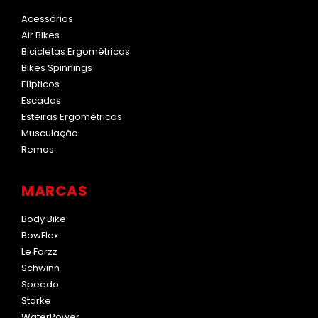
Acessórios
Air Bikes
Bicicletas Ergométricas
Bikes Spinnings
Elípticos
Escadas
Esteiras Ergométricas
Musculação
Remos
MARCAS
Body Bike
BowFlex
Le Forzz
Schwinn
Speedo
Starke
WaterRower