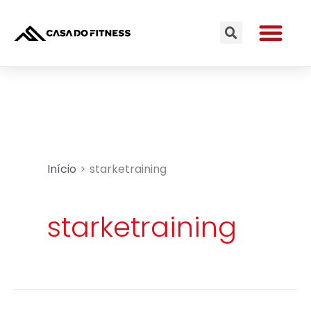
Ir
Me
para
Search
o
conteúdo
Início
starketraining
starketraining