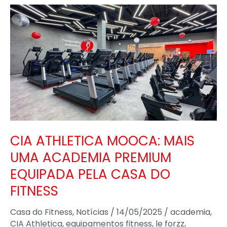
CIA
ATHLETICA
MOOCA:
MAIS
UMA
ACADEMIA
PREMIUM
EQUIPADA
PELA
CIA ATHLETICA MOOCA: MAIS
CASA
UMA ACADEMIA PREMIUM
DO
EQUIPADA PELA CASA DO
FITNESS
FITNESS
Casa do Fitness
,
Notícias
/
14/05/2025
/
academia
,
CIA Athletica
,
equipamentos fitness
,
le forzz
,