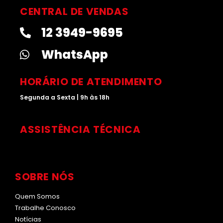
s
n
u
k
t
k
t
t
CENTRAL DE VENDAS
a
e
u
o
12 3949-9695
g
d
b
k
r
i
e
WhatsApp
a
n
m
HORÁRIO DE ATENDIMENTO
Segunda a Sexta | 9h às 18h
ASSISTÊNCIA TÉCNICA
SOBRE NÓS
Quem Somos
Trabalhe Conosco
Notícias