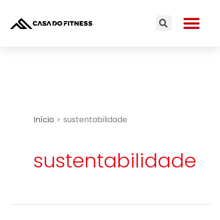
Ir
Me
para
Search
o
conteúdo
Início
sustentabilidade
sustentabilidade