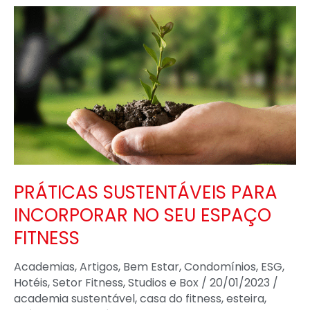
PRÁTICAS
SUSTENTÁVEIS
PARA
INCORPORAR
NO
SEU
ESPAÇO
FITNESS
PRÁTICAS SUSTENTÁVEIS PARA
INCORPORAR NO SEU ESPAÇO
FITNESS
Academias
,
Artigos
,
Bem Estar
,
Condomínios
,
ESG
,
Hotéis
,
Setor Fitness
,
Studios e Box
/
20/01/2023
/
academia sustentável
,
casa do fitness
,
esteira
,