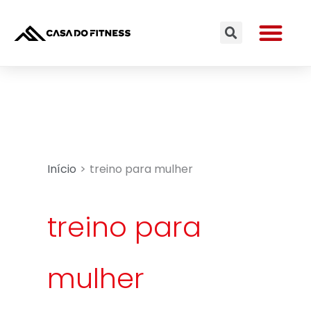
Ir
Me
para
Search
o
conteúdo
Início
treino para mulher
treino para
mulher