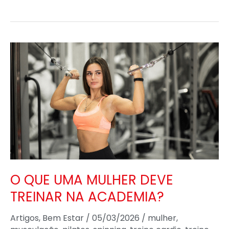
O
QUE
UMA
MULHER
DEVE
TREINAR
NA
ACADEMIA?
O QUE UMA MULHER DEVE
TREINAR NA ACADEMIA?
Artigos
,
Bem Estar
/
05/03/2026
/
mulher
,