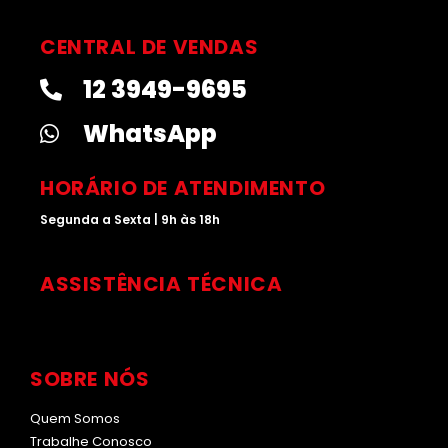
s
n
u
k
t
k
t
t
CENTRAL DE VENDAS
a
e
u
o
12 3949-9695
g
d
b
k
r
i
e
WhatsApp
a
n
m
HORÁRIO DE ATENDIMENTO
Segunda a Sexta | 9h às 18h
ASSISTÊNCIA TÉCNICA
SOBRE NÓS
Quem Somos
Trabalhe Conosco