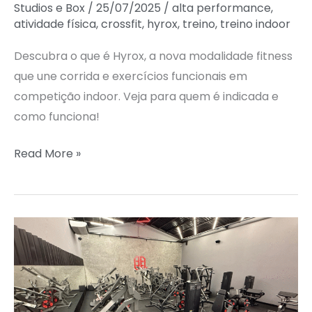
Studios e Box
/
25/07/2025
/
alta performance
,
atividade física
,
crossfit
,
hyrox
,
treino
,
treino indoor
Descubra o que é Hyrox, a nova modalidade fitness
que une corrida e exercícios funcionais em
competição indoor. Veja para quem é indicada e
como funciona!
Read More »
STARKE
IRON
PL:
MÁXIMA
PERFORMANCE