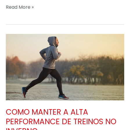
Read More »
COMO
MANTER
A
ALTA
PERFORMANCE
DE
TREINOS
NO
INVERNO
COMO MANTER A ALTA
PERFORMANCE DE TREINOS NO