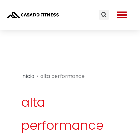
Ir
Me
para
Search
o
conteúdo
Início
alta performance
alta
performance