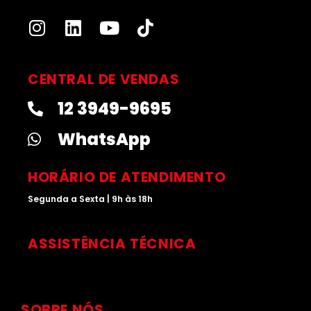
I
L
Y
T
n
i
o
i
s
n
u
k
t
k
t
t
CENTRAL DE VENDAS
a
e
u
o
12 3949-9695
g
d
b
k
r
i
e
WhatsApp
a
n
m
HORÁRIO DE ATENDIMENTO
Segunda a Sexta | 9h às 18h
ASSISTÊNCIA TÉCNICA
SOBRE NÓS