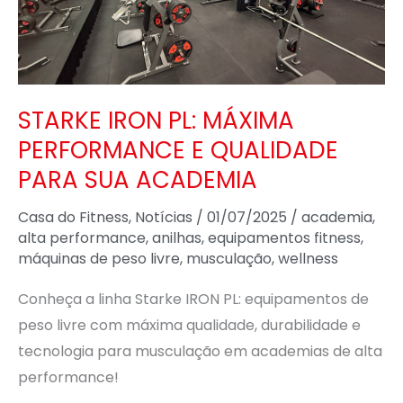
E
QUALIDADE
PARA
SUA
STARKE IRON PL: MÁXIMA
ACADEMIA
PERFORMANCE E QUALIDADE
PARA SUA ACADEMIA
Casa do Fitness
,
Notícias
/
01/07/2025
/
academia
,
alta performance
,
anilhas
,
equipamentos fitness
,
máquinas de peso livre
,
musculação
,
wellness
Conheça a linha Starke IRON PL: equipamentos de
peso livre com máxima qualidade, durabilidade e
tecnologia para musculação em academias de alta
performance!