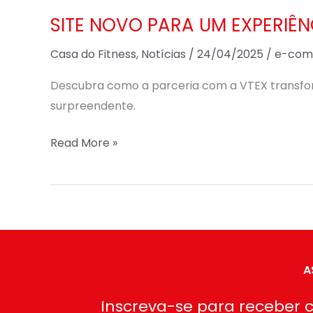
NOVO
SITE NOVO PARA UM EXPERIÊ
PARA
UM
Casa do Fitness
,
Notícias
/
24/04/2025
/
e-com
EXPERIÊNCIA
Descubra como a parceria com a VTEX transformo
AINDA
surpreendente.
MAIS
SURPREENDENTE
Read More »
A
Inscreva-se para receber c