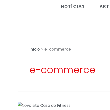
Ir
NOTÍCIAS
ART
para
o
conteúdo
Início
e-commerce
e-commerce
SITE