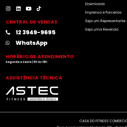
Downloads
I
L
Y
T
n
i
o
i
Imprensa e Parcerias
s
n
u
k
Seja um Representante
CENTRAL DE VENDAS
t
k
t
t
a
e
u
o
Seja uma Revenda
12 3949-9695
g
d
b
k
r
i
e
WhatsApp
a
n
m
HORÁRIO DE ATENDIMENTO
Segunda a Sexta | 9h às 18h
ASSISTÊNCIA TÉCNICA
CASA DO FITNESS COMERCIO 