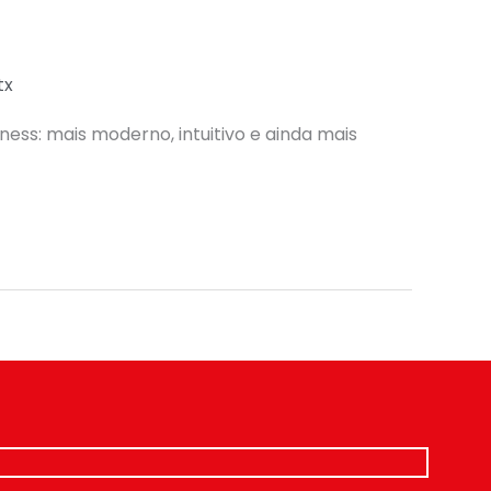
tx
ess: mais moderno, intuitivo e ainda mais