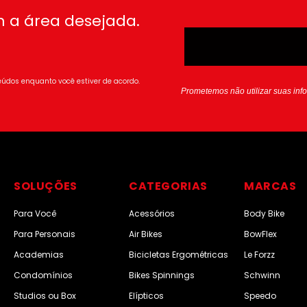
 a área desejada.
údos enquanto você estiver de acordo.
Prometemos não utilizar suas inf
SOLUÇÕES
CATEGORIAS
MARCAS
Para Você
Acessórios
Body Bike
Para Personais
Air Bikes
BowFlex
Academias
Bicicletas Ergométricas
Le Forzz
Condomínios
Bikes Spinnings
Schwinn
Studios ou Box
Elípticos
Speedo