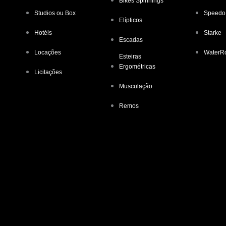
Bikes Spinnings
Studios ou Box
Speedo
Elípticos
Hotéis
Starke
Escadas
Locações
WaterR
Esteiras
Ergométricas
Licitações
Musculação
Remos