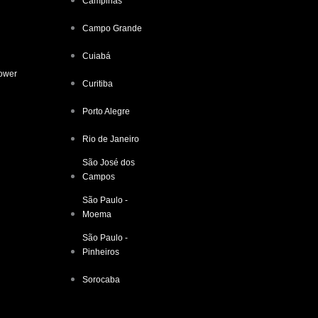
Campinas
Campo Grande
Cuiabá
ower
Curitiba
Porto Alegre
Rio de Janeiro
São José dos
Campos
São Paulo -
Moema
São Paulo -
Pinheiros
Sorocaba