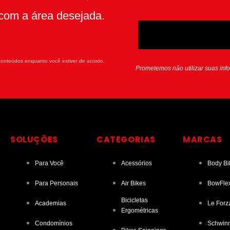
com a área desejada.
onteúdos enquanto você estiver de acordo.
Prometemos não utilizar suas inf
SOLUÇÕES
CATEGORIAS
MARCAS
Para Você
Acessórios
Body Bi
Para Personais
Air Bikes
BowFle
Bicicletas
Academias
Le Forz
Ergométricas
Condomínios
Schwin