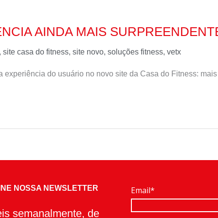
ÊNCIA AINDA MAIS SURPREENDENT
,
site casa do fitness
,
site novo
,
soluções fitness
,
vetx
experiência do usuário no novo site da Casa do Fitness: mais 
INE NOSSA NEWSLETTER
Email*
veis semanalmente, de