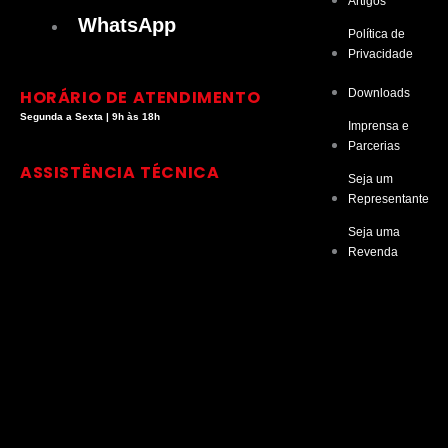
Artigos
t
k
t
t
WhatsApp
Política de
Privacidade
a
e
u
o
HORÁRIO DE ATENDIMENTO
Downloads
g
d
b
k
Segunda a Sexta | 9h às 18h
Imprensa e
Parcerias
r
i
e
ASSISTÊNCIA TÉCNICA
Seja um
Representante
a
n
Seja uma
Revenda
m