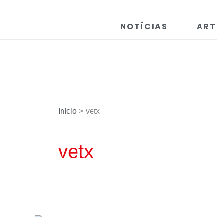
Ir
para
NOTÍCIAS
ART
o
conteúdo
Início
vetx
vetx