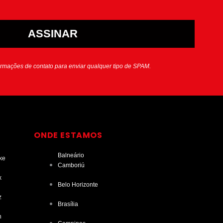
ASSINAR
ormações de contato para enviar qualquer tipo de SPAM.
ONDE ESTAMOS
Balneário
ke
Camboriú
x
Belo Horizonte
z
Brasília
n