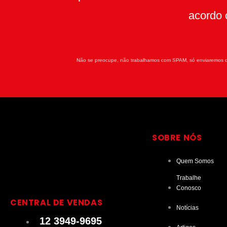
acordo 
Não se preocupe, não trabalhamos com SPAM, só enviaremos c
SOBRE NÓS
I
L
Y
T
Quem Somos
Trabalhe
n
i
o
i
Conosco
CENTRAL DE VENDAS
Notícias
s
n
u
k
12 3949-9695