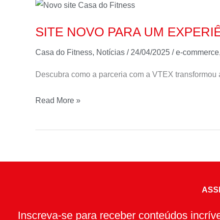
SITE
NOVO
SITE NOVO PARA UM EXPERI
PARA
UM
Casa do Fitness
,
Notícias
/
24/04/2025
/
e-commerce
EXPERIÊNCIA
Descubra como a parceria com a VTEX transformou a 
AINDA
MAIS
Read More »
SURPREENDENTE
ASS
Inscreva-se para receber conteúdos incrí