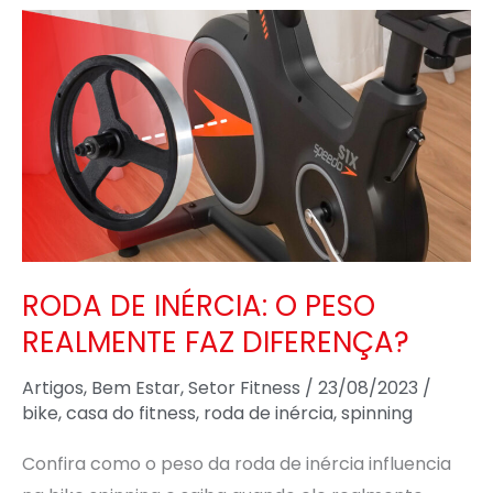
RODA
DE
INÉRCIA:
O
PESO
REALMENTE
FAZ
DIFERENÇA?
RODA DE INÉRCIA: O PESO
REALMENTE FAZ DIFERENÇA?
Artigos
,
Bem Estar
,
Setor Fitness
/
23/08/2023
/
bike
,
casa do fitness
,
roda de inércia
,
spinning
Confira como o peso da roda de inércia influencia