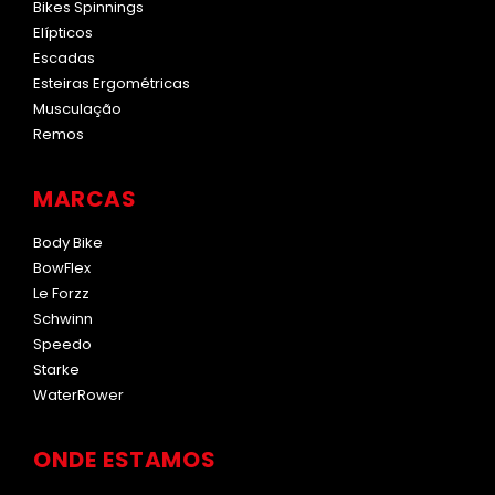
Bikes Spinnings
Elípticos
Escadas
Esteiras Ergométricas
Musculação
Remos
MARCAS
Body Bike
BowFlex
Le Forzz
Schwinn
Speedo
Starke
WaterRower
ONDE ESTAMOS