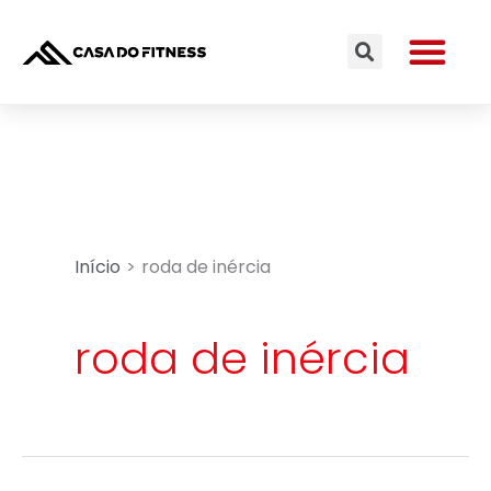
Ir
Me
para
Search
o
conteúdo
Início
roda de inércia
roda de inércia