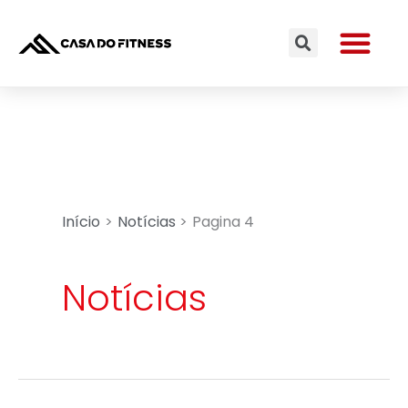
Ir
Me
para
Search
o
conteúdo
Início
Notícias
Pagina 4
Notícias