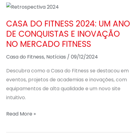
CASA
DO
CASA DO FITNESS 2024: UM ANO
FITNESS
DE CONQUISTAS E INOVAÇÃO
2024:
UM
NO MERCADO FITNESS
ANO
Casa do Fitness
,
Notícias
/
09/12/2024
DE
CONQUISTAS
Descubra como a Casa do Fitness se destacou em
E
eventos, projetos de academias e inovações, com
INOVAÇÃO
equipamentos de alta qualidade e um novo site
NO
intuitivo.
MERCADO
FITNESS
Read More »