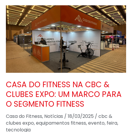
CASA
DO
FITNESS
NA
CBC
&
CLUBES
EXPO:
UM
CASA DO FITNESS NA CBC &
MARCO
CLUBES EXPO: UM MARCO PARA
PARA
O SEGMENTO FITNESS
O
SEGMENTO
Casa do Fitness
,
Notícias
/
18/03/2025
/
cbc &
FITNESS
clubes expo
,
equipamentos fitness
,
evento
,
feira
,
tecnologia