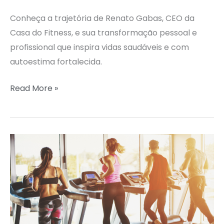
Conheça a trajetória de Renato Gabas, CEO da
Casa do Fitness, e sua transformação pessoal e
profissional que inspira vidas saudáveis e com
autoestima fortalecida.
Read More »
Condomínios
com
academia:
mais
valor
e