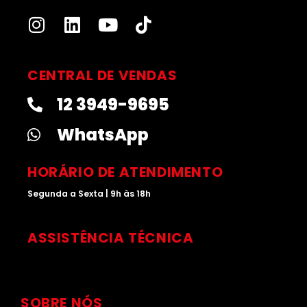
I
L
Y
T
n
i
o
i
s
n
u
k
t
k
t
t
CENTRAL DE VENDAS
a
e
u
o
12 3949-9695
g
d
b
k
r
i
e
WhatsApp
a
n
m
HORÁRIO DE ATENDIMENTO
Segunda a Sexta | 9h às 18h
ASSISTÊNCIA TÉCNICA
SOBRE NÓS