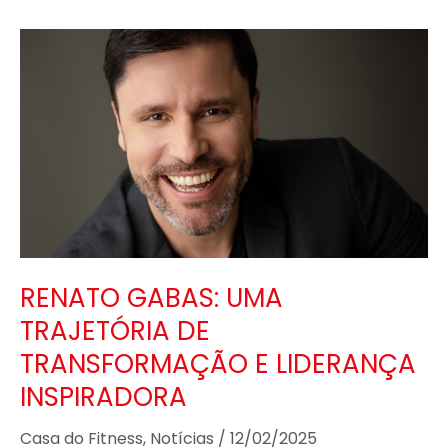
RENATO
GABAS:
UMA
TRAJETÓRIA
DE
TRANSFORMAÇÃO
E
LIDERANÇA
INSPIRADORA
RENATO GABAS: UMA
TRAJETÓRIA DE
TRANSFORMAÇÃO E LIDERANÇA
INSPIRADORA
Casa do Fitness
,
Notícias
/
12/02/2025