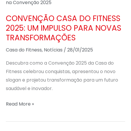
CASA
DO
CONVENÇÃO CASA DO FITNESS
FITNESS
2025: UM IMPULSO PARA NOVAS
2025:
TRANSFORMAÇÕES
UM
IMPULSO
Casa do Fitness
,
Notícias
/
28/01/2025
PARA
NOVAS
Descubra como a Convenção 2025 da Casa do
TRANSFORMAÇÕES
Fitness celebrou conquistas, apresentou o novo
slogan e projetou transformação para um futuro
saudável e inovador.
Read More »