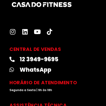
I
L
Y
T
n
i
o
i
s
n
u
k
t
k
t
t
CENTRAL DE VENDAS
a
e
u
o
12 3949-9695
g
d
b
k
r
i
e
WhatsApp
a
n
m
HORÁRIO DE ATENDIMENTO
Segunda a Sexta | 9h às 18h
ASSISTÊNCIA TÉCNICA