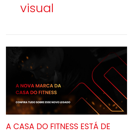
visual
A
CASA
DO
FITNESS
ESTÁ
DE
CARA
NOVA!
A CASA DO FITNESS ESTÁ DE