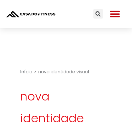
Ir
Me
para
Search
o
conteúdo
Início
nova identidade visual
nova
identidade