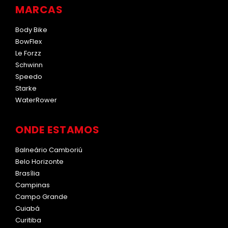
MARCAS
Body Bike
BowFlex
Le Forzz
Schwinn
Speedo
Starke
WaterRower
ONDE ESTAMOS
Balneário Camboriú
Belo Horizonte
Brasília
Campinas
Campo Grande
Cuiabá
Curitiba