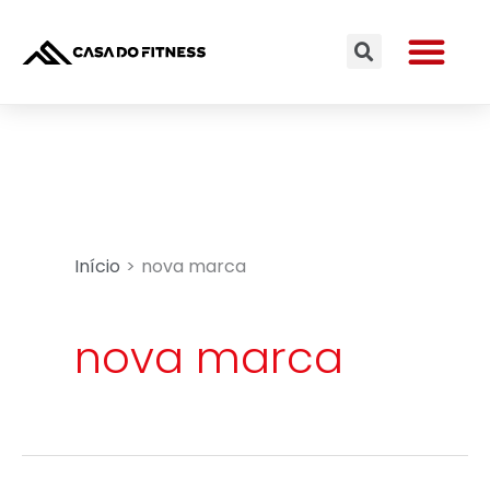
Ir
Me
para
Search
o
conteúdo
Início
nova marca
nova marca