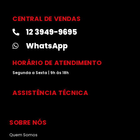
n
i
o
i
s
n
u
k
t
k
t
t
CENTRAL DE VENDAS
a
e
u
o
12 3949-9695
g
d
b
k
r
i
e
WhatsApp
a
n
m
HORÁRIO DE ATENDIMENTO
Segunda a Sexta | 9h às 18h
ASSISTÊNCIA TÉCNICA
SOBRE NÓS
Quem Somos