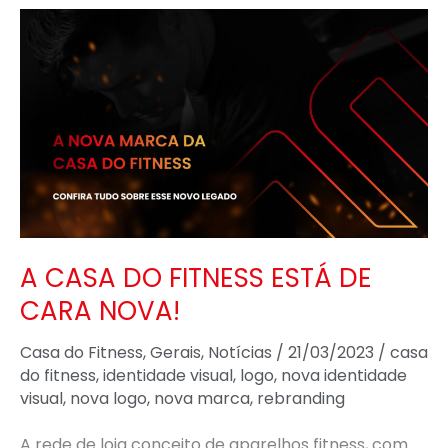
A
CASA
DO
FITNESS
ESTÁ
DE
CARA
NOVA!
A CASA DO FITNESS ESTÁ DE
CARA NOVA!
Casa do Fitness
,
Gerais
,
Notícias
/
21/03/2023
/
casa
do fitness
,
identidade visual
,
logo
,
nova identidade
visual
,
nova logo
,
nova marca
,
rebranding
A rede de loja conceito de aparelhos fitness, com