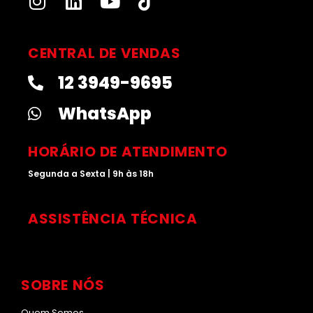
I
L
Y
T
n
i
o
i
s
n
u
k
t
k
t
t
CENTRAL DE VENDAS
a
e
u
o
12 3949-9695
g
d
b
k
r
i
e
WhatsApp
a
n
m
HORÁRIO DE ATENDIMENTO
Segunda a Sexta | 9h às 18h
ASSISTÊNCIA TÉCNICA
SOBRE NÓS
Quem Somos