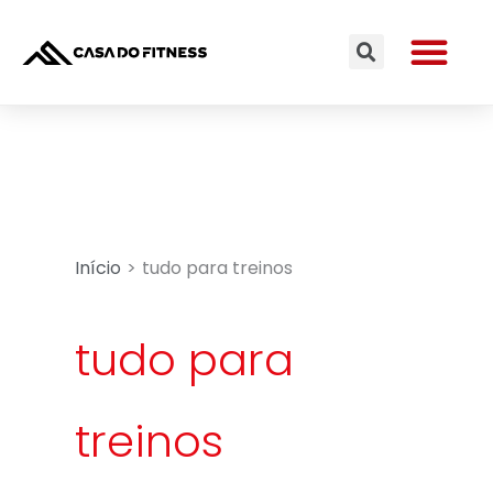
Ir
Me
para
Search
o
conteúdo
Início
tudo para treinos
tudo para
treinos