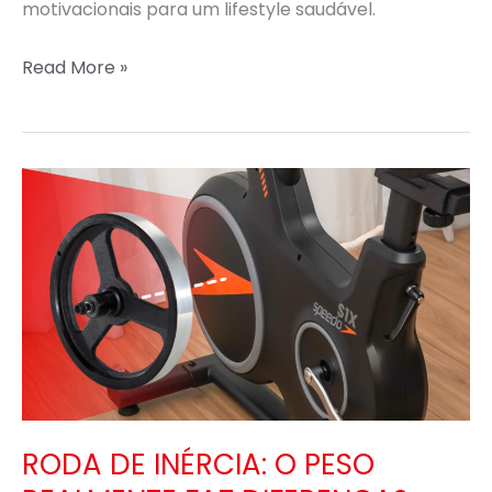
motivacionais para um lifestyle saudável.
Read More »
RODA
DE
INÉRCIA:
O
PESO
REALMENTE
FAZ
DIFERENÇA?
RODA DE INÉRCIA: O PESO