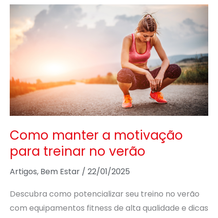
Como
manter
a
motivação
para
treinar
no
verão
Como manter a motivação
para treinar no verão
Artigos
,
Bem Estar
/
22/01/2025
Descubra como potencializar seu treino no verão
com equipamentos fitness de alta qualidade e dicas