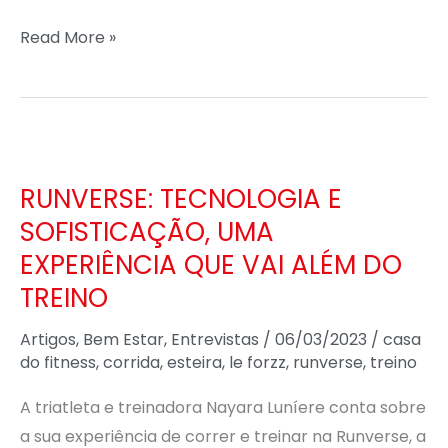
Read More »
RUNVERSE:
TECNOLOGIA
RUNVERSE: TECNOLOGIA E
E
SOFISTICAÇÃO, UMA
SOFISTICAÇÃO,
EXPERIÊNCIA QUE VAI ALÉM DO
UMA
EXPERIÊNCIA
TREINO
QUE
Artigos
,
Bem Estar
,
Entrevistas
/
06/03/2023
/
casa
VAI
do fitness
,
corrida
,
esteira
,
le forzz
,
runverse
,
treino
ALÉM
DO
A triatleta e treinadora Nayara Luníere conta sobre
TREINO
a sua experiência de correr e treinar na Runverse, a