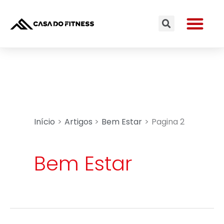
Ir
Me
para
Search
o
conteúdo
Início
Artigos
Bem Estar
Pagina 2
Bem Estar