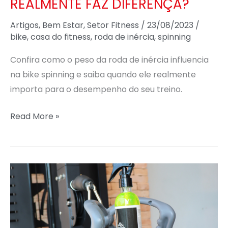
REALMENTE FAZ DIFERENÇA?
Artigos
,
Bem Estar
,
Setor Fitness
/
23/08/2023
/
bike
,
casa do fitness
,
roda de inércia
,
spinning
Confira como o peso da roda de inércia influencia
na bike spinning e saiba quando ele realmente
importa para o desempenho do seu treino.
Read More »
A
IMPORTÂNCIA
DA
LIMPEZA