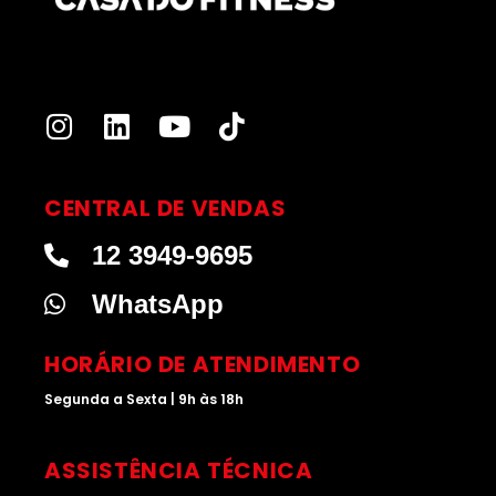
I
L
Y
T
n
i
o
i
s
n
u
k
t
k
t
t
CENTRAL DE VENDAS
a
e
u
o
12 3949-9695
g
d
b
k
r
i
e
WhatsApp
a
n
m
HORÁRIO DE ATENDIMENTO
Segunda a Sexta | 9h às 18h
ASSISTÊNCIA TÉCNICA