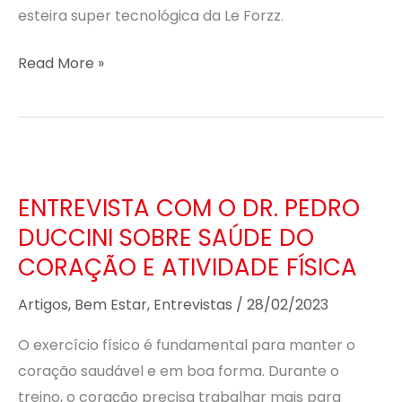
esteira super tecnológica da Le Forzz.
Read More »
ENTREVISTA
COM
ENTREVISTA COM O DR. PEDRO
O
DUCCINI SOBRE SAÚDE DO
DR.
CORAÇÃO E ATIVIDADE FÍSICA
PEDRO
DUCCINI
Artigos
,
Bem Estar
,
Entrevistas
/
28/02/2023
SOBRE
SAÚDE
O exercício físico é fundamental para manter o
DO
coração saudável e em boa forma. Durante o
CORAÇÃO
treino, o coração precisa trabalhar mais para