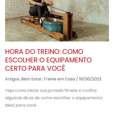
TREINO:
COMO
ESCOLHER
O
EQUIPAMENTO
CERTO
PARA
HORA DO TREINO: COMO
VOCÊ
ESCOLHER O EQUIPAMENTO
CERTO PARA VOCÊ
Artigos
,
Bem Estar
,
Treine em Casa
/
19/06/2023
Veja como iniciar sua jornada fitness e confira
algumas dicas de como escolher o equipamento
ideal para você.