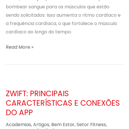
E
bombear sangue para os músculos que estão
ATIVIDADE
sendo solicitados. Isso aumenta o ritmo cardíaco e
FÍSICA
a frequência cardíaca, o que fortalece o músculo
cardíaco ao longo do tempo.
Read More »
ZWIFT:
PRINCIPAIS
ZWIFT: PRINCIPAIS
CARACTERÍSTICAS
CARACTERÍSTICAS E CONEXÕES
E
DO APP
CONEXÕES
DO
Academias
,
Artigos
,
Bem Estar
,
Setor Fitness
,
APP