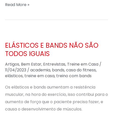
Read More »
ELÁSTICOS
E
ELÁSTICOS E BANDS NÃO SÃO
BANDS
TODOS IGUAIS
NÃO
SÃO
Artigos
,
Bem Estar
,
Entrevistas
,
Treine em Casa
/
TODOS
11/04/2023
/
academia
,
bands
,
casa do fitness
,
IGUAIS
elásticos
,
treine em casa
,
treino com bands
Os elásticos e bands aumentam a resistência
muscular, na hora do exercício, isso contribui para o
aumento de força que o paciente precisa fazer, e
causa o desenvolvimento de músculos.