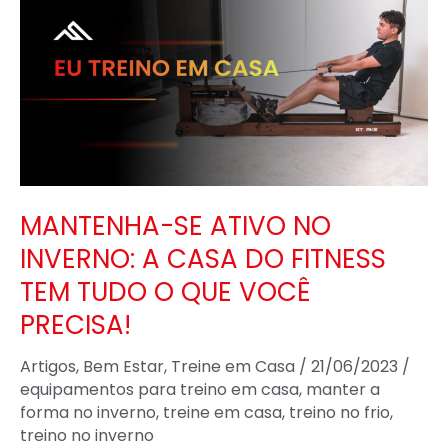
SE
ATIVO
NO
INVERNO:
A
CASA
DO
FITNESS
MANTENHA-SE ATIVO NO
TEM
INVERNO: A CASA DO FITNESS
TUDO
TEM TUDO O QUE VOCÊ
O
PRECISA!
QUE
VOCÊ
Artigos
,
Bem Estar
,
Treine em Casa
/
21/06/2023
/
PRECISA!
equipamentos para treino em casa
,
manter a
forma no inverno
,
treine em casa
,
treino no frio
,
treino no inverno